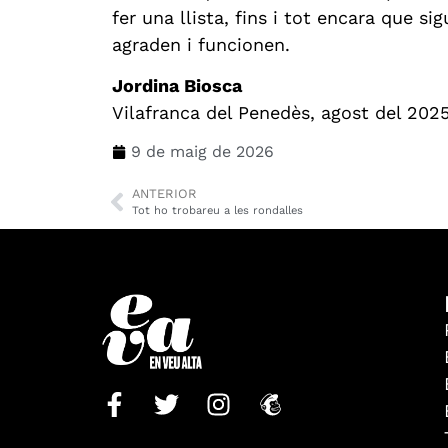
fer una llista, fins i tot encara que s
agraden i funcionen.
Jordina Biosca
Vilafranca del Penedès, agost del 202
9 de maig de 2026
ANTERIOR
Tot ho trobareu a les rondalles