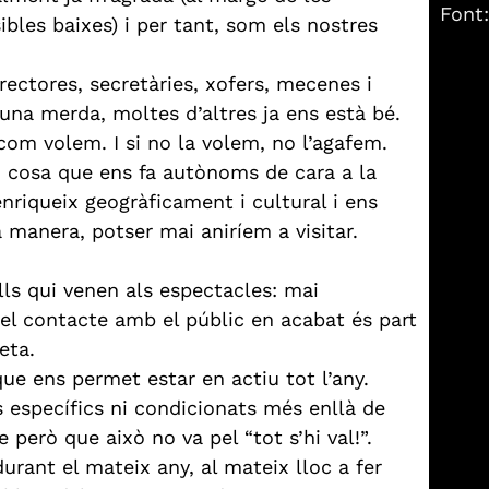
Font
bles baixes) i per tant, som els nostres
rectores, secretàries, xofers, mecenes i
 una merda, moltes d’altres ja ens està bé.
com volem. I si no la volem, no l’agafem.
t, cosa que ens fa autònoms de cara a la
enriqueix geogràficament i cultural i ens
 manera, potser mai aniríem a visitar.
s qui venen als espectacles: mai
el contacte amb el públic en acabat és part
eta.
ue ens permet estar en actiu tot l’any.
s específics ni condicionats més enllà de
 però que això no va pel “tot s’hi val!”.
urant el mateix any, al mateix lloc a fer