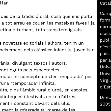
·lar.
Catal
Comp
es de la tradició oral, cosa que ens porta
forma
a tot arreu es couen les mateixes faves i ja
narra
retina o turbant, tots transitem iguals
class
públi
s novetats editorials i alhora, tenim un
d’est
ixement dels clàssics: infantils, juvenils o
país.
per a
ània, divulgant textos i autors.
Univ
 continguts pels espectacles.
Unive
umulat: el concepte de «fer temporada” per
Virgi
’una “temporada” infinita.
d’Est
lts, dins l’àmbit rural o urbà, en escoles,
blioteques i festivals entre d’altres:
Direc
ament i constant davant dels ulls.
2005
ment ja m’agrada (al marge de les