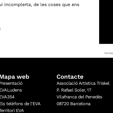
igui incomplerta, de les coses que ens
5
Dones 
Mapa web
Contacte
Presentació
Associació Artística Triskel
EVALudens
P. Rafael Soler, 17
EVA354
Vilafranca del Penedès
Els telèfons de l’EVA
08720 Barcelona
Territori EVA