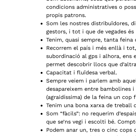
condicions administratives o possi
propis patrons.
Som les nostres distribuïdores, di
gestors, i tot i que de vegades és
Tenim, quasi sempre, tanta feina 
Recorrem el país i més enllà i to
subordinació al gps i alhora, ens 
permet descobrir llocs que d’altra
Capacitat i fluïdesa verbal.
Sempre veiem i parlem amb aquell
desapareixem entre bambolines i 
(agraidíssima) de la feina un cop f
Tenim una bona xarxa de treball q
Som “fàcils”: no requerim d’espai
que se’ns vegi i escolti bé. Compte
Podem anar un, tres o cinc cops d