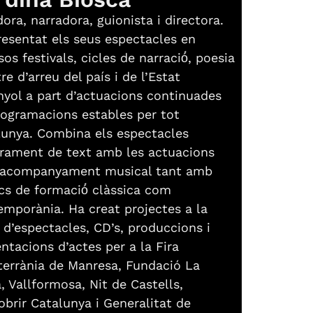
ora, narradora, guionista i directora.
esentat els seus espectacles en
sos festivals, cicles de narració́, poesia
tre d’arreu del país i de l’Estat
yol a part d’actuacions continuades
rogramacions estables per tot
lunya. Combina els espectacles
grament de text amb les actuacions
acompanyament musical tant amb
s de formació́ clàssica com
mporània. Ha creat projectes a la
 d’espectacles, CD’s, produccions i
ntacions d’actes per a la Fira
terrània de Manresa, Fundació La
, Vallformosa, Nit de Castells,
brir Catalunya i Generalitat de