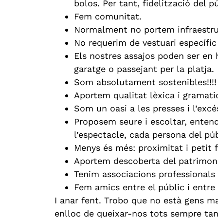
bolos. Per tant, fidelització del p
Fem comunitat.
Normalment no portem infraestruc
No requerim de vestuari específic
Els nostres assajos poden ser en 
garatge o passejant per la platja.
Som absolutament sostenibles!!!!
Aportem qualitat lèxica i gramatic
Som un oasi a les presses i l’excé
Proposem seure i escoltar, entend
l’espectacle, cada persona del pú
Menys és més: proximitat i petit 
Aportem descoberta del patrimoni 
Tenim associacions professionals q
Fem amics entre el públic i entre
I anar fent. Trobo que no està gens m
enlloc de queixar-nos tots sempre tan