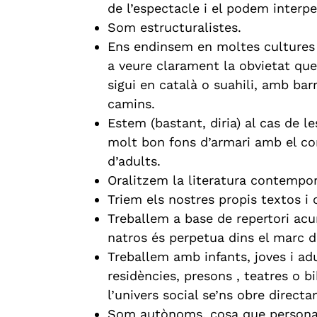
de l’espectacle i el podem interpel
Som estructuralistes.
Ens endinsem en moltes cultures d
a veure clarament la obvietat que 
sigui en català o suahili, amb bar
camins.
Estem (bastant, diria) al cas de le
molt bon fons d’armari amb el cone
d’adults.
Oralitzem la literatura contempor
Triem els nostres propis textos i
Treballem a base de repertori ac
natros és perpetua dins el marc d
Treballem amb infants, joves i adu
residències, presons , teatres o bi
l’univers social se’ns obre direct
Som autònoms, cosa que personal