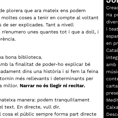
Cread
 de plorera que ara mateix ens podem
Ha pr
ha moltes coses a tenir en compte al voltant
diver
 de ser explicades. Tant a nivell
i tea
s n’enumero unes quantes tot i que a doll, i
espan
rència.
en p
Cata
a bona biblioteca.
ínte
mb la finalitat de poder-ho explicar bé
amb 
adament dins una història i si fem la feina
músic
 tornin més rellevants i determinants per
conte
a millor.
Narrar no és llegir ni recitar.
carta
prese
mateixa manera: podem tranquil·lament
Medi
 text. En directe, vull dir.
Caixa
l cosa el públic sempre forma part directe
Desco