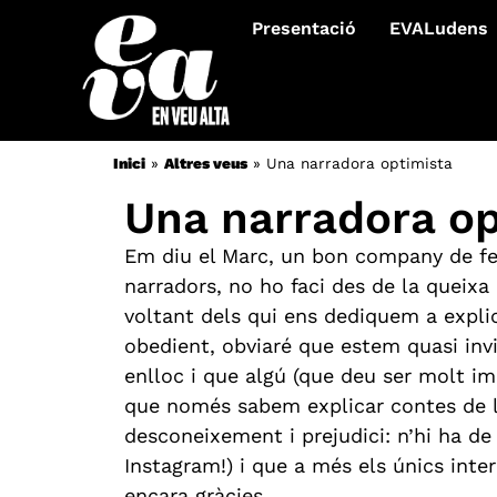
Presentació
EVALudens
Inici
»
Altres veus
»
Una narradora optimista
Una narradora op
Em diu el Marc, un bon company de fein
narradors, no ho faci des de la queixa i
voltant dels qui ens dediquem a explic
obedient, obviaré que estem quasi inv
enlloc i que algú (que deu ser molt i
que només sabem explicar contes de la
desconeixement i prejudici: n’hi ha de
Instagram!) i que a més els únics inter
encara gràcies.