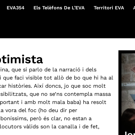
EVA354
Els Telèfons De L’EVA
Territori EVA
timista
a, que si parlo de la narració i dels
 que faci visible tot allò de bo que hi ha al
ar històries. Així doncs, jo que soc molt
isibilitzats, que no se’ns contempla massa
mportant i amb molt mala baba) ha resolt
 vora del foc (ho deu dir per
 boníssims, però és clar, no estan a
locutors vàlids son la canalla i de fet,
Jo