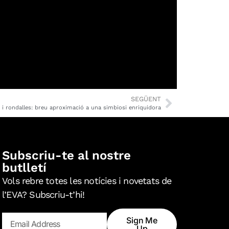
SEGÜENT
i rondalles: breu aproximació a una simbiosi enriquidora
Subscriu-te al nostre
butlletí
Vols rebre totes les notícies i novetats de
l’EVA? Subscriu-t’hi!
Sign Me
Up